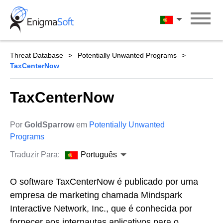
Skip
to
Português
content
Threat Database
Potentially Unwanted Programs
TaxCenterNow
TaxCenterNow
Por
GoldSparrow
em
Potentially Unwanted
Programs
Traduzir Para:
Português
O software TaxCenterNow é publicado por uma
empresa de marketing chamada Mindspark
Interactive Network, Inc., que é conhecida por
fornecer aos internautas aplicativos para o