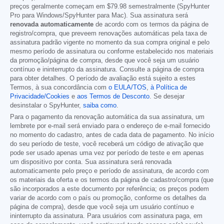
preços geralmente começam em
$79.98
semestralmente (SpyHunter
Pro para Windows/SpyHunter para Mac). Sua assinatura será
renovada automaticamente
de acordo com os termos da página de
registro/compra, que preveem renovações automáticas pela taxa de
assinatura padrão vigente no momento da sua compra original e pelo
mesmo período de assinatura ou conforme estabelecido nos materiais
da promoção/página de compra, desde que você seja um usuário
contínuo e ininterrupto da assinatura. Consulte a página de compra
para obter detalhes. O período de avaliação está sujeito a estes
Termos, à sua concordância com
o EULA/TOS
,
à Política de
Privacidade/Cookies
e
aos Termos de Desconto
. Se desejar
desinstalar o SpyHunter,
saiba como
.
Para o pagamento da renovação automática da sua assinatura, um
lembrete por e-mail será enviado para o endereço de e-mail fornecido
no momento do cadastro, antes de cada data de pagamento. No início
do seu período de teste, você receberá um código de ativação que
pode ser usado apenas uma vez por período de teste e em apenas
um dispositivo por conta. Sua assinatura será renovada
automaticamente pelo preço e período de assinatura, de acordo com
os materiais da oferta e os termos da página de cadastro/compra (que
são incorporados a este documento por referência; os preços podem
variar de acordo com o país ou promoção, conforme os detalhes da
página de compra), desde que você seja um usuário contínuo e
ininterrupto da assinatura. Para usuários com assinatura paga, em