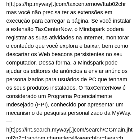
h[tt]ps://hp.myway[.]com/taxcenternow/ttab02chr
mas você não precisa ter as extensões em
execução para carregar a página. Se você instalar
a extensão TaxCenterNow, o Mindspark poderá
registrar as suas atividades na Internet, monitorar
o conteúdo que você explora e baixar, bem como
descartar os Web beacons persistentes no seu
computador. Dessa forma, a Mindspark pode
ajudar os editores de anúncios a enviar anúncios
personalizados para usuários de PC que tenham
os seus produtos instalados. O TaxCenterNow é
considerado um Programa Potencialmente
Indesejado (PPI), conhecido por apresentar um
mecanismo de pesquisa personalizado da MyWay.
—
h[tt]ps://int.search.myway[.]com/search/GGmain.jht
ml?p2=[random characters]&searchfor=[search