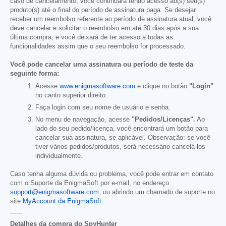
caso de cancelamento, você continuará tendo acesso ao(s) seu(s)
produto(s) até o final do período de assinatura paga. Se desejar
receber um reembolso referente ao período de assinatura atual, você
deve cancelar e solicitar o reembolso em até 30 dias após a sua
última compra, e você deixará de ter acesso a todas as
funcionalidades assim que o seu reembolso for processado.
Você pode cancelar uma assinatura ou período de teste da
seguinte forma:
Acesse
www.enigmasoftware.com
e clique no botão
"Login"
no canto superior direito.
Faça login com seu nome de usuário e senha.
No menu de navegação, acesse
"Pedidos/Licenças".
Ao
lado do seu pedido/licença, você encontrará um botão para
cancelar sua assinatura, se aplicável. Observação: se você
tiver vários pedidos/produtos, será necessário cancelá-los
individualmente.
Caso tenha alguma dúvida ou problema, você pode entrar em contato
com o Suporte da EnigmaSoft por e-mail, no endereço
support@enigmasoftware.com
, ou abrindo um chamado de suporte no
site
MyAccount da EnigmaSoft
.
------
Detalhes da compra do SpyHunter