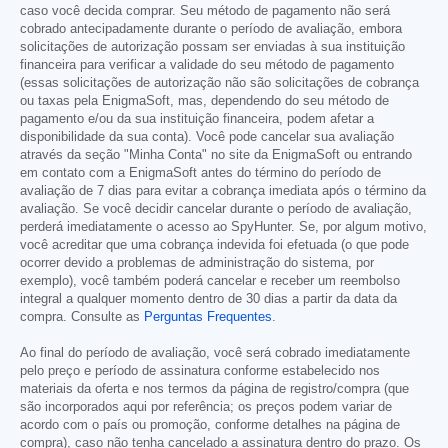
caso você decida comprar. Seu método de pagamento não será
cobrado antecipadamente durante o período de avaliação, embora
solicitações de autorização possam ser enviadas à sua instituição
financeira para verificar a validade do seu método de pagamento
(essas solicitações de autorização não são solicitações de cobrança
ou taxas pela EnigmaSoft, mas, dependendo do seu método de
pagamento e/ou da sua instituição financeira, podem afetar a
disponibilidade da sua conta). Você pode cancelar sua avaliação
através da seção "Minha Conta" no site da EnigmaSoft ou entrando
em contato com a EnigmaSoft antes do término do período de
avaliação de 7 dias para evitar a cobrança imediata após o término da
avaliação. Se você decidir cancelar durante o período de avaliação,
perderá imediatamente o acesso ao SpyHunter. Se, por algum motivo,
você acreditar que uma cobrança indevida foi efetuada (o que pode
ocorrer devido a problemas de administração do sistema, por
exemplo), você também poderá cancelar e receber um reembolso
integral a qualquer momento dentro de 30 dias a partir da data da
compra. Consulte as
Perguntas Frequentes
.
Ao final do período de avaliação, você será cobrado imediatamente
pelo preço e período de assinatura conforme estabelecido nos
materiais da oferta e nos termos da página de registro/compra (que
são incorporados aqui por referência; os preços podem variar de
acordo com o país ou promoção, conforme detalhes na página de
compra), caso não tenha cancelado a assinatura dentro do prazo. Os