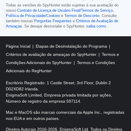
Todas as versões do SpyHunter estão sujeitas à sua aceitação do
nosso
Contrato de Licença de Usuário Final/Termos de Serviço
,
Política de Privacidade/Cookies
e
Termos de Desconto
. Consulte
também nossas
Perguntas Frequentes
e
Critérios de Avaliação de
Ameaças
. Se desejar desinstalar o SpyHunter,
saiba como
.
Página Inicial
Etapas de Desinstalação do Programa
Critérios de avaliação de ameaças do SpyHunter
Termos e
Condições Adicionais do SpyHunter
Termos e Condições
Adicionais do RegHunter
Escritório Registrado: 1 Castle Street, 3rd Floor, Dublin 2
D02XD82 Irlanda.
EnigmaSoft Limited, Empresa privada limitada por ações,
Número de registro da empresa 597114.
Mac e MacOS são marcas comerciais da Apple Inc., registradas
nos EUA e em outros países.
Direitos Autorais 2016-2026. EnigmaSoft Ltd. Todos os Direitos