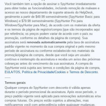
Você também tem a opção de assinar o SpyHunter imediatamente
para obter todas as funcionalidades, incluindo remoção de malware e
acesso ao nosso departamento de suporte através do HelpDesk,
geralmente a partir de
$49.98
semestralmente (SpyHunter Basic para
Windows) e
$79.98
semestralmente (SpyHunter Pro para
Windows/SpyHunter para Mac), de acordo com os materiais da oferta
e os termos da página de registro/compra (que são incorporados aqui
por referência; os preços podem variar de acordo com o país ou
promoção, conforme os detalhes da página de compra). Sua
assinatura será
renovada automaticamente
pela taxa de assinatura
padrão vigente no momento da sua compra original e pelo mesmo
período de assinatura ou conforme estabelecido nos materiais da
promoção/página de compra, desde que você seja um usuário
contínuo e ininterrupto da assinatura e receba um aviso das próximas
cobranças antes do vencimento da sua assinatura. A compra do
SpyHunter está sujeita aos termos e condições da página de compra,
EULA/TOS
,
Política de Privacidade/Cookies
e
Termos de Desconto
.
------
Termos gerais
Qualquer compra do SpyHunter com desconto é válida apenas
durante o período promocional da assinatura. Após esse período, o
preço padrão vigente será aplicado para renovações automáticas e/ou
compras futuras. Os preços estão sujeitos a alterações, mas
notificaremos você com antecedência sobre quaisquer mudanças.