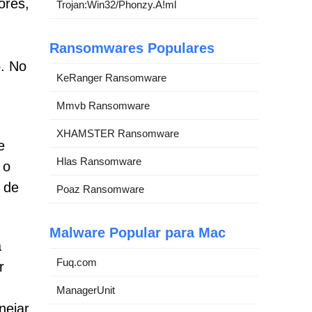
ores,
Trojan:Win32/Phonzy.A!ml
Ransomwares Populares
o. No
KeRanger Ransomware
Mmvb Ransomware
XHAMSTER Ransomware
e
Hlas Ransomware
 o
 de
Poaz Ransomware
Malware Popular para Mac
a
Fuq.com
r
ManagerUnit
nejar