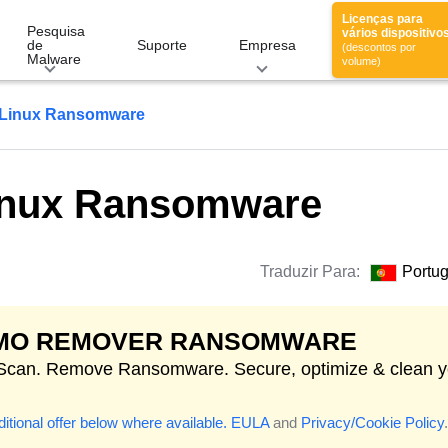
Licenças para
Pesquisa
vários dispositivo
de
Suporte
Empresa
(descontos por
Malware
volume)
Linux Ransomware
nux Ransomware
Traduzir Para:
Portu
MO REMOVER RANSOMWARE
 Scan. Remove Ransomware. Secure, optimize & clean y
itional offer below where available.
EULA
and
Privacy/Cookie Policy
.