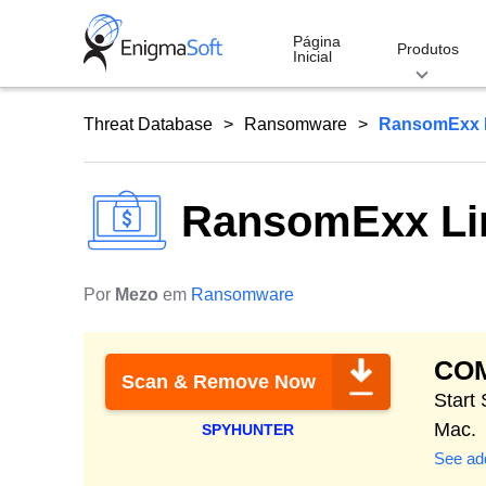
Skip
to
Página
Produtos
Inicial
content
Threat Database
Ransomware
RansomExx 
RansomExx Li
Por
Mezo
em
Ransomware
CO
Scan & Remove Now
Start
Mac.
SPYHUNTER
See add