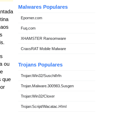
Malwares Populares
antada
Eporner.com
tina
 aos
Fuq.com
s
XHAMSTER Ransomware
is.
CraxsRAT Mobile Malware
as
da ou
Trojans Populares
te
Trojan:Win32/Suschil!rfn
s que
Trojan.Malware.300983.Susgen
por
Trojan:Win32/Cloxer
Trojan:Script/Wacatac.H!ml