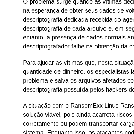
O problema surge quando as vítimas deci
na esperança de obter seus dados de volt
descriptografia dedicada recebida do age
descriptografia de cada arquivo e, em seg
entanto, a presença de dados normais an
descriptografador falhe na obtenção da 
Para ajudar as vítimas que, nesta situa
quantidade de dinheiro, os especialistas 
problema e salva os arquivos afetados co
descriptografia possuída pelos hackers 
A situação com o RansomExx Linus Rans
solução viável, pois ainda acarreta risc
corretamente ou podem transportar carga
sistema. Enquanto isso, os atacantes po