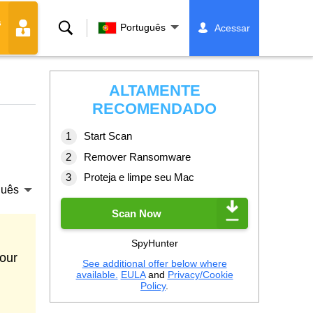
s
Buscar
Português
Acessar
ALTAMENTE
RECOMENDADO
Start Scan
Remover Ransomware
Proteja e limpe seu Mac
guês
Scan Now
SpyHunter
our
See additional offer below where
available.
EULA
and
Privacy/Cookie
Policy
.