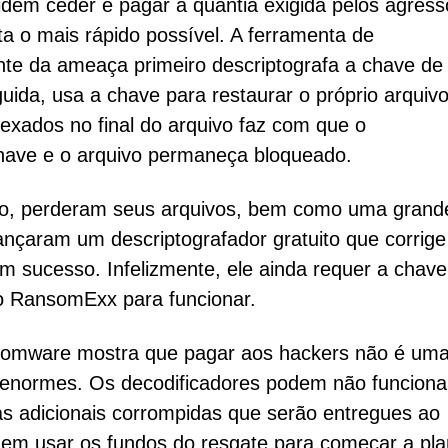
dem ceder e pagar a quantia exigida pelos agress
a o mais rápido possível. A ferramenta de
nte da ameaça primeiro descriptografa a chave de
uida, usa a chave para restaurar o próprio arquiv
exados no final do arquivo faz com que o
chave e o arquivo permaneça bloqueado.
ção, perderam seus arquivos, bem como uma grand
lançaram um descriptografador gratuito que corrige
m sucesso. Infelizmente, ele ainda requer a chave
do RansomExx para funcionar.
omware mostra que pagar aos hackers não é um
os enormes. Os decodificadores podem não funciona
s adicionais corrompidas que serão entregues ao
dem usar os fundos do resgate para começar a pla