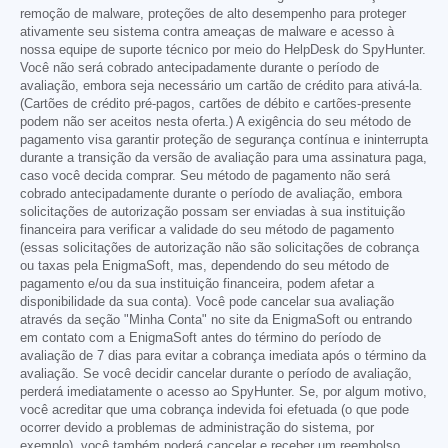
remoção de malware, proteções de alto desempenho para proteger
ativamente seu sistema contra ameaças de malware e acesso à
nossa equipe de suporte técnico por meio do HelpDesk do SpyHunter.
Você não será cobrado antecipadamente durante o período de
avaliação, embora seja necessário um cartão de crédito para ativá-la.
(Cartões de crédito pré-pagos, cartões de débito e cartões-presente
podem não ser aceitos nesta oferta.) A exigência do seu método de
pagamento visa garantir proteção de segurança contínua e ininterrupta
durante a transição da versão de avaliação para uma assinatura paga,
caso você decida comprar. Seu método de pagamento não será
cobrado antecipadamente durante o período de avaliação, embora
solicitações de autorização possam ser enviadas à sua instituição
financeira para verificar a validade do seu método de pagamento
(essas solicitações de autorização não são solicitações de cobrança
ou taxas pela EnigmaSoft, mas, dependendo do seu método de
pagamento e/ou da sua instituição financeira, podem afetar a
disponibilidade da sua conta). Você pode cancelar sua avaliação
através da seção "Minha Conta" no site da EnigmaSoft ou entrando
em contato com a EnigmaSoft antes do término do período de
avaliação de 7 dias para evitar a cobrança imediata após o término da
avaliação. Se você decidir cancelar durante o período de avaliação,
perderá imediatamente o acesso ao SpyHunter. Se, por algum motivo,
você acreditar que uma cobrança indevida foi efetuada (o que pode
ocorrer devido a problemas de administração do sistema, por
exemplo), você também poderá cancelar e receber um reembolso