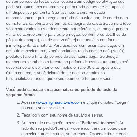
do seu período de teste, você receberá um código de ativação que
pode ser usado apenas uma vez por período de teste e em apenas
um dispositivo por conta. Sua assinatura será renovada
automaticamente pelo preço e período de assinatura, de acordo com
os materiais da oferta e os termos da página de cadastro/compra (que
são incorporados a este documento por referência; os preços podem
variar de acordo com o país ou promoção, conforme os detalhes da
página de compra), desde que você seja um usuário contínuo e
ininterrupto da assinatura. Para usuários com assinatura paga, em
caso de cancelamento, você continuará tendo acesso ao(s) seu(s)
produto(s) até o final do período de assinatura paga. Se desejar
receber um reembolso referente ao período de assinatura atual, você
deve cancelar e solicitar o reembolso em até 30 dias após a sua
última compra, e você deixará de ter acesso a todas as
funcionalidades assim que o seu reembolso for processado.
Você pode cancelar uma assinatura ou período de teste da
seguinte forma:
Acesse
www.enigmasoftware.com
e clique no botão
"Login"
no canto superior direito.
Faça login com seu nome de usuário e senha.
No menu de navegação, acesse
"Pedidos/Licenças".
Ao
lado do seu pedido/licença, você encontrará um botão para
cancelar sua assinatura, se aplicável. Observação: se você