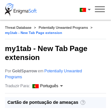
Skip
to
Português
content
Threat Database
Potentially Unwanted Programs
my1tab - New Tab Page extension
my1tab - New Tab Page
extension
Por
GoldSparrow
em
Potentially Unwanted
Programs
Traduzir Para:
Português
Cartão de pontuação de ameaças
?