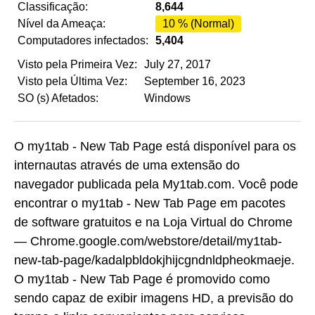
Classificação:
8,644
Nível da Ameaça:
10 % (Normal)
Computadores infectados:
5,404
Visto pela Primeira Vez:
July 27, 2017
Visto pela Última Vez:
September 16, 2023
SO (s) Afetados:
Windows
O my1tab - New Tab Page está disponível para os
internautas através de uma extensão do
navegador publicada pela My1tab.com. Você pode
encontrar o my1tab - New Tab Page em pacotes
de software gratuitos e na Loja Virtual do Chrome
— Chrome.google.com/webstore/detail/my1tab-
new-tab-page/kadalpbldokjhijcgndnldpheokmaeje.
O my1tab - New Tab Page é promovido como
sendo capaz de exibir imagens HD, a previsão do