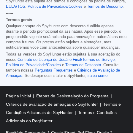
SpyHunter está sujeita aos termos e condições da página de compra,
EULA/TOS
,
Política de Privacidade/Cookies
e
Termos de Desconto
.
------
Termos gerais
Qualquer compra do SpyHunter com desconto é válida apenas
durante o período promocional da assinatura. Após esse período, o
preço padrão vigente será aplicado para renovações automáticas e/ou
compras futuras. Os preços estão sujeitos a alterações, mas
notificaremos você com antecedência sobre quaisquer mudanças.
Todas as versões do SpyHunter estão sujeitas à sua aceitação do
nosso
Contrato de Licença de Usuário Final/Termos de Serviço
,
Política de Privacidade/Cookies
e
Termos de Desconto
. Consulte
também nossas
Perguntas Frequentes
e
Critérios de Avaliação de
Ameaças
. Se desejar desinstalar o SpyHunter,
saiba como
.
Página Inicial
Etapas de Desinstalação do Programa
Critérios de avaliação de ameaças do SpyHunter
Termos e
Condições Adicionais do SpyHunter
Termos e Condições
Adicionais do RegHunter
Escritório Registrado: 1 Castle Street, 3rd Floor, Dublin 2