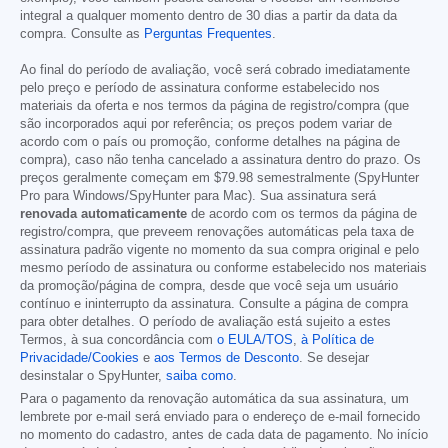
integral a qualquer momento dentro de 30 dias a partir da data da
compra. Consulte as
Perguntas Frequentes
.
Ao final do período de avaliação, você será cobrado imediatamente
pelo preço e período de assinatura conforme estabelecido nos
materiais da oferta e nos termos da página de registro/compra (que
são incorporados aqui por referência; os preços podem variar de
acordo com o país ou promoção, conforme detalhes na página de
compra), caso não tenha cancelado a assinatura dentro do prazo. Os
preços geralmente começam em
$79.98
semestralmente (SpyHunter
Pro para Windows/SpyHunter para Mac). Sua assinatura será
renovada automaticamente
de acordo com os termos da página de
registro/compra, que preveem renovações automáticas pela taxa de
assinatura padrão vigente no momento da sua compra original e pelo
mesmo período de assinatura ou conforme estabelecido nos materiais
da promoção/página de compra, desde que você seja um usuário
contínuo e ininterrupto da assinatura. Consulte a página de compra
para obter detalhes. O período de avaliação está sujeito a estes
Termos, à sua concordância com
o EULA/TOS
,
à Política de
Privacidade/Cookies
e
aos Termos de Desconto
. Se desejar
desinstalar o SpyHunter,
saiba como
.
Para o pagamento da renovação automática da sua assinatura, um
lembrete por e-mail será enviado para o endereço de e-mail fornecido
no momento do cadastro, antes de cada data de pagamento. No início