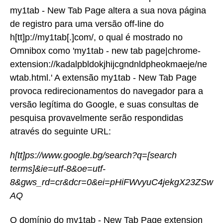
my1tab - New Tab Page altera a sua nova página
de registro para uma versão off-line do
h[tt]p://my1tab[.]com/, o qual é mostrado no
Omnibox como 'my1tab - new tab page|chrome-
extension://kadalpbldokjhijcgndnldpheokmaeje/ne
wtab.html.' A extensão my1tab - New Tab Page
provoca redirecionamentos do navegador para a
versão legítima do Google, e suas consultas de
pesquisa provavelmente serão respondidas
através do seguinte URL:
h[tt]ps://www.google.bg/search?q=[search
terms]&ie=utf-8&oe=utf-
8&gws_rd=cr&dcr=0&ei=pHiFWvyuC4jekgX23ZSw
AQ
O domínio do my1tab - New Tab Page extension