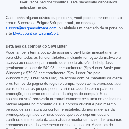
tiver vários pedidos/produtos, será necessário cancelá-los
individualmente.
Caso tenha alguma dúvida ou problema, você pode entrar em contato
com o Suporte da EnigmaSoft por e-mail, no endereço
support@enigmasoftware.com
, ou abrindo um chamado de suporte no
site
MyAccount da EnigmaSoft
.
------
Detalhes da compra do SpyHunter
Você também tem a opção de assinar o SpyHunter imediatamente
para obter todas as funcionalidades, incluindo remoção de malware e
acesso ao nosso departamento de suporte através do HelpDesk,
geralmente a partir de
$49.98
semestralmente (SpyHunter Basic para
Windows) e
$79.98
semestralmente (SpyHunter Pro para
Windows/SpyHunter para Mac), de acordo com os materiais da oferta
e os termos da página de registro/compra (que são incorporados aqui
por referência; os preços podem variar de acordo com o país ou
promoção, conforme os detalhes da página de compra). Sua
assinatura será
renovada automaticamente
pela taxa de assinatura
padrão vigente no momento da sua compra original e pelo mesmo
período de assinatura ou conforme estabelecido nos materiais da
promoção/página de compra, desde que você seja um usuário
contínuo e ininterrupto da assinatura e receba um aviso das próximas
cobranças antes do vencimento da sua assinatura. A compra do