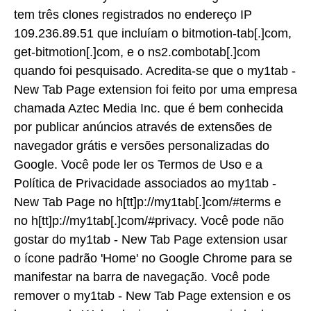
tem três clones registrados no endereço IP
109.236.89.51 que incluíam o bitmotion-tab[.]com,
get-bitmotion[.]com, e o ns2.combotab[.]com
quando foi pesquisado. Acredita-se que o my1tab -
New Tab Page extension foi feito por uma empresa
chamada Aztec Media Inc. que é bem conhecida
por publicar anúncios através de extensões de
navegador grátis e versões personalizadas do
Google. Você pode ler os Termos de Uso e a
Política de Privacidade associados ao my1tab -
New Tab Page no h[tt]p://my1tab[.]com/#terms e
no h[tt]p://my1tab[.]com/#privacy. Você pode não
gostar do my1tab - New Tab Page extension usar
o ícone padrão 'Home' no Google Chrome para se
manifestar na barra de navegação. Você pode
remover o my1tab - New Tab Page extension e os