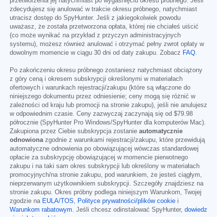
przetworzenia jej natychmiast po wygaśnięciu okresu próbnego. Jeśli
zdecydujesz się anulować w trakcie okresu próbnego, natychmiast
utracisz dostęp do SpyHunter. Jeśli z jakiegokolwiek powodu
uważasz, że została przetworzona opłata, której nie chciałeś uiścić
(co może wynikać na przykład z przyczyn administracyjnych
systemu), możesz również anulować i otrzymać pełny zwrot opłaty w
dowolnym momencie w ciągu 30 dni od daty zakupu. Zobacz
FAQ
.
Po zakończeniu okresu próbnego zostaniesz natychmiast obciążony
z góry ceną i okresem subskrypcji określonymi w materiałach
ofertowych i warunkach rejestracji/zakupu (które są włączone do
niniejszego dokumentu przez odniesienie; ceny mogą się różnić w
zależności od kraju lub promocji na stronie zakupu), jeśli nie anulujesz
w odpowiednim czasie. Ceny zazwyczaj zaczynają się od
$79.98
półrocznie (SpyHunter Pro Windows/SpyHunter dla komputerów Mac).
Zakupiona przez Ciebie subskrypcja zostanie
automatycznie
odnowiona
zgodnie z warunkami rejestracji/zakupu, które przewidują
automatyczne odnowienia po obowiązującej wówczas standardowej
opłacie za subskrypcję obowiązującej w momencie pierwotnego
zakupu i na taki sam okres subskrypcji lub określony w materiałach
promocyjnych/na stronie zakupu, pod warunkiem, że jesteś ciągłym,
nieprzerwanym użytkownikiem subskrypcji. Szczegóły znajdziesz na
stronie zakupu. Okres próbny podlega niniejszym Warunkom, Twojej
zgodzie na
EULA/TOS
,
Polityce prywatności/plików cookie
i
Warunkom rabatowym
. Jeśli chcesz odinstalować SpyHunter,
dowiedz