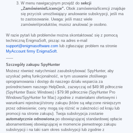
W menu nawigacyjnym przejdź do
sekcji
„Zamówienie/Licencje”.
Obok zamówienia/licencji znajduje
się przycisk umożliwiający anulowanie subskrypcji, jeśli ma
to zastosowanie. Uwaga: jeśli masz wiele
zamówień/produktów, musisz anulować je osobno.
W razie pytań lub problemów można skontaktować się z pomocą
techniczną EnigmaSoft, pisząc na adres e-mail
support@enigmasoftware.com
lub zgłaszając problem na stronie
MyAccount firmy EnigmaSoft
.
------
Szczegóły zakupu SpyHunter
Możesz również natychmiast zasubskrybować SpyHunter, aby
uzyskać pełną funkcjonalność, w tym usuwanie złośliwego
oprogramowania i dostęp do naszego działu wsparcia za
pośrednictwem naszego HelpDesk, zazwyczaj od
$49.98
półrocznie
(SpyHunter Basic Windows) i
$79.98
półrocznie (SpyHunter Pro
Windows/SpyHunter for Mac) zgodnie z materiałami ofertowymi i
warunkami rejestracji/strony zakupu (które są włączone niniejszym
przez odniesienie; ceny mogą się różnić w zależności od kraju lub
promocji na stronie zakupu). Twoja subskrypcja zostanie
automatycznie odnowiona
po obowiązującej standardowej opłacie
abonamentowej obowiązującej w momencie pierwotnego zakupu
subskrypcji i na taki sam okres subskrypcji lub zgodnie z