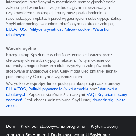
informacjami określonymi w materiałach promocyjnych/stronie
zakupu, pod warunkiem, że jesteś ciągłym, nieprzerwanym
użytkownikiem subskrypcji i otrzymasz powiadomienie o
nadchodzących opłatach przed wygaśnięciem subskrypcji. Zakup
SpyHunter podlega warunkom określonym na stronie zakupu,
EULA/TOS
,
Polityce prywatności/plików cookie
i
Warunkom
rabatowym
.
------
Warunki ogólne
Każdy zakup SpyHunter w obniżonej cenie jest ważny przez
oferowany okres subskrypcji z rabatem. Po tym okresie do
automatycznego odnowienia i/lub przyszłych zakupów będą
stosowane standardowe ceny. Ceny mogą ulec zmianie, jednak
poinformujemy Cię o tym z wyprzedzeniem.
Wszystkie wersje SpyHunter podlegają akceptacji naszej umowy
EULA/TOS
,
Polityki prywatności/plików cookie
oraz
Warunków
rabatowych
. Zapoznaj się również z naszymi
FAQ
i
Kryteriami oceny
zagrożeń
. Jeśli chcesz odinstalować SpyHunter,
dowiedz się, jak to
zrobić
.
Dom
Kroki odinstalowywania programu
Kryteria oceny
zagrożeń SpyHunter
Dodatkowe warunki SpyHunter