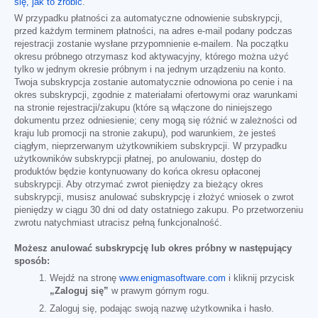
się, jak to zrobić
.
W przypadku płatności za automatyczne odnowienie subskrypcji,
przed każdym terminem płatności, na adres e-mail podany podczas
rejestracji zostanie wysłane przypomnienie e-mailem. Na początku
okresu próbnego otrzymasz kod aktywacyjny, którego można użyć
tylko w jednym okresie próbnym i na jednym urządzeniu na konto.
Twoja subskrypcja zostanie automatycznie odnowiona po cenie i na
okres subskrypcji, zgodnie z materiałami ofertowymi oraz warunkami
na stronie rejestracji/zakupu (które są włączone do niniejszego
dokumentu przez odniesienie; ceny mogą się różnić w zależności od
kraju lub promocji na stronie zakupu), pod warunkiem, że jesteś
ciągłym, nieprzerwanym użytkownikiem subskrypcji. W przypadku
użytkowników subskrypcji płatnej, po anulowaniu, dostęp do
produktów będzie kontynuowany do końca okresu opłaconej
subskrypcji. Aby otrzymać zwrot pieniędzy za bieżący okres
subskrypcji, musisz anulować subskrypcję i złożyć wniosek o zwrot
pieniędzy w ciągu 30 dni od daty ostatniego zakupu. Po przetworzeniu
zwrotu natychmiast utracisz pełną funkcjonalność.
Możesz anulować subskrypcję lub okres próbny w następujący
sposób:
Wejdź na stronę
www.enigmasoftware.com
i kliknij przycisk
„Zaloguj się”
w prawym górnym rogu.
Zaloguj się, podając swoją nazwę użytkownika i hasło.