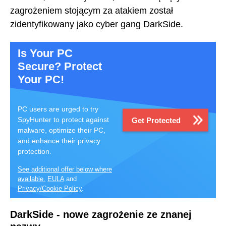
zagrożeniem stojącym za atakiem został
zidentyfikowany jako cyber gang DarkSide.
Is Your PC
Secure? Protect
Your PC!
PC users are urged to try
SpyHunter to protect against
Get Protected
malware, optimize their PC,
and enhance their privacy
protection.
See additional offer below where
available.
EULA
and
Privacy/Cookie Policy
.
DarkSide - nowe zagrożenie ze znanej