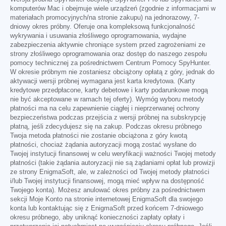
komputerów Mac i obejmuje wiele urządzeń (zgodnie z informacjami w
materiałach promocyjnych/na stronie zakupu) na jednorazowy, 7-
dniowy okres próbny. Oferuje ona kompleksową funkcjonalność
wykrywania i usuwania złośliwego oprogramowania, wydajne
zabezpieczenia aktywnie chroniące system przed zagrożeniami ze
strony złośliwego oprogramowania oraz dostęp do naszego zespołu
pomocy technicznej za pośrednictwem Centrum Pomocy SpyHunter.
W okresie próbnym nie zostaniesz obciążony opłatą z góry, jednak do
aktywacji wersji próbnej wymagana jest karta kredytowa. (Karty
kredytowe przedpłacone, karty debetowe i karty podarunkowe mogą
nie być akceptowane w ramach tej oferty). Wymóg wyboru metody
płatności ma na celu zapewnienie ciągłej i nieprzerwanej ochrony
bezpieczeństwa podczas przejścia z wersji próbnej na subskrypcję
płatną, jeśli zdecydujesz się na zakup. Podczas okresu próbnego
Twoja metoda płatności nie zostanie obciążona z góry kwotą
płatności, chociaż żądania autoryzacji mogą zostać wysłane do
Twojej instytucji finansowej w celu weryfikacji ważności Twojej metody
płatności (takie żądania autoryzacji nie są żądaniami opłat lub prowizji
ze strony EnigmaSoft, ale, w zależności od Twojej metody płatności
i/lub Twojej instytucji finansowej, mogą mieć wpływ na dostępność
Twojego konta). Możesz anulować okres próbny za pośrednictwem
sekcji Moje Konto na stronie internetowej EnigmaSoft dla swojego
konta lub kontaktując się z EnigmaSoft przed końcem 7-dniowego
okresu próbnego, aby uniknąć konieczności zapłaty opłaty i