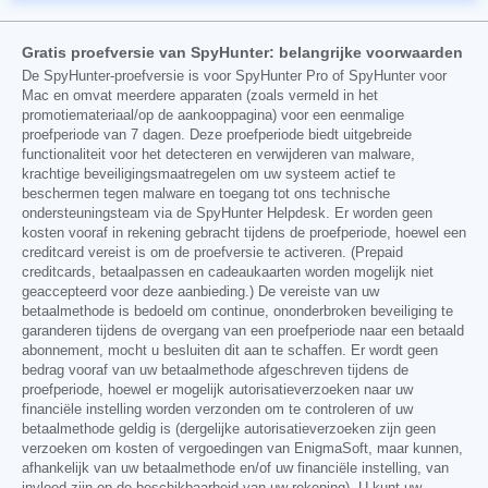
Gratis proefversie van SpyHunter: belangrijke voorwaarden
De SpyHunter-proefversie is voor SpyHunter Pro of SpyHunter voor
Mac en omvat meerdere apparaten (zoals vermeld in het
promotiemateriaal/op de aankooppagina) voor een eenmalige
proefperiode van 7 dagen. Deze proefperiode biedt uitgebreide
functionaliteit voor het detecteren en verwijderen van malware,
krachtige beveiligingsmaatregelen om uw systeem actief te
beschermen tegen malware en toegang tot ons technische
ondersteuningsteam via de SpyHunter Helpdesk. Er worden geen
kosten vooraf in rekening gebracht tijdens de proefperiode, hoewel een
creditcard vereist is om de proefversie te activeren. (Prepaid
creditcards, betaalpassen en cadeaukaarten worden mogelijk niet
geaccepteerd voor deze aanbieding.) De vereiste van uw
betaalmethode is bedoeld om continue, ononderbroken beveiliging te
garanderen tijdens de overgang van een proefperiode naar een betaald
abonnement, mocht u besluiten dit aan te schaffen. Er wordt geen
bedrag vooraf van uw betaalmethode afgeschreven tijdens de
proefperiode, hoewel er mogelijk autorisatieverzoeken naar uw
financiële instelling worden verzonden om te controleren of uw
betaalmethode geldig is (dergelijke autorisatieverzoeken zijn geen
verzoeken om kosten of vergoedingen van EnigmaSoft, maar kunnen,
afhankelijk van uw betaalmethode en/of uw financiële instelling, van
invloed zijn op de beschikbaarheid van uw rekening). U kunt uw