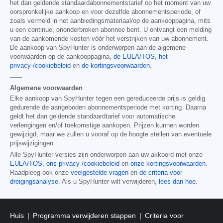
het dan geldende standaardabonnementstarief op het moment van uw
oorspronkelijke aankoop en voor dezelfde abonnementsperiode, of
zoals vermeld in het aanbiedingsmateriaal/op de aankooppagina, mits
u een continue, ononderbroken abonnee bent. U ontvangt een melding
van de aankomende kosten vóór het verstrijken van uw abonnement.
De aankoop van SpyHunter is onderworpen aan de algemene
voorwaarden op de aankooppagina,
de EULA/TOS
,
het
privacy-/cookiebeleid
en
de kortingsvoorwaarden
.
------
Algemene voorwaarden
Elke aankoop van SpyHunter tegen een gereduceerde prijs is geldig
gedurende de aangeboden abonnementsperiode met korting. Daarna
geldt het dan geldende standaardtarief voor automatische
verlengingen en/of toekomstige aankopen. Prijzen kunnen worden
gewijzigd, maar we zullen u vooraf op de hoogte stellen van eventuele
prijswijzigingen.
Alle SpyHunter-versies zijn onderworpen aan uw akkoord met onze
EULA/TOS
,
ons privacy-/cookiebeleid
en
onze kortingsvoorwaarden
.
Raadpleeg ook onze
veelgestelde vragen
en
de criteria voor
dreigingsanalyse
. Als u SpyHunter wilt verwijderen,
lees dan hoe
.
Huis
Programma verwijderen stappen
Criteria voor