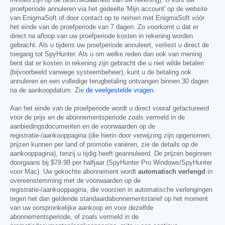
proefperiode annuleren via het gedeelte 'Mijn account' op de website
van EnigmaSoft of door contact op te nemen met EnigmaSoft vóór
het einde van de proefperiode van 7 dagen. Zo voorkomt u dat er
direct na afloop van uw proefperiode kosten in rekening worden
gebracht. Als u tijdens uw proefperiode annuleert, verliest u direct de
toegang tot SpyHunter. Als u om welke reden dan ook van mening
bent dat er kosten in rekening zijn gebracht die u niet wilde betalen
(bijvoorbeeld vanwege systeembeheer), kunt u de betaling ook
annuleren en een volledige terugbetaling ontvangen binnen 30 dagen
na de aankoopdatum. Zie
de veelgestelde vragen
.
Aan het einde van de proefperiode wordt u direct vooraf gefactureerd
voor de prijs en de abonnementsperiode zoals vermeld in de
aanbiedingsdocumenten en de voorwaarden op de
registratie-/aankooppagina (die hierin door verwijzing zijn opgenomen;
prijzen kunnen per land of promotie variëren, zie de details op de
aankooppagina), tenzij u tijdig heeft geannuleerd. De prijzen beginnen
doorgaans bij
$79.98
per halfjaar (SpyHunter Pro Windows/SpyHunter
voor Mac). Uw gekochte abonnement wordt
automatisch verlengd
in
overeenstemming met de voorwaarden op de
registratie-/aankooppagina, die voorzien in automatische verlengingen
tegen het dan geldende standaardabonnementstarief op het moment
van uw oorspronkelijke aankoop en voor dezelfde
abonnementsperiode, of zoals vermeld in de