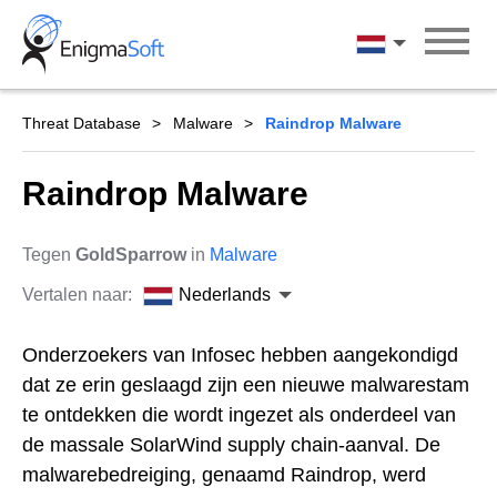
Skip
to
Nederlands
content
Threat Database
Malware
Raindrop Malware
Raindrop Malware
Tegen
GoldSparrow
in
Malware
Vertalen naar:
Nederlands
Onderzoekers van Infosec hebben aangekondigd
dat ze erin geslaagd zijn een nieuwe malwarestam
te ontdekken die wordt ingezet als onderdeel van
de massale SolarWind supply chain-aanval. De
malwarebedreiging, genaamd Raindrop, werd