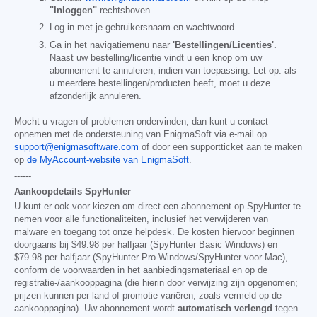
"Inloggen"
rechtsboven.
Log in met je gebruikersnaam en wachtwoord.
Ga in het navigatiemenu naar
'Bestellingen/Licenties'.
Naast uw bestelling/licentie vindt u een knop om uw
abonnement te annuleren, indien van toepassing. Let op: als
u meerdere bestellingen/producten heeft, moet u deze
afzonderlijk annuleren.
Mocht u vragen of problemen ondervinden, dan kunt u contact
opnemen met de ondersteuning van EnigmaSoft via e-mail op
support@enigmasoftware.com
of door een supportticket aan te maken
op
de MyAccount-website van EnigmaSoft
.
------
Aankoopdetails SpyHunter
U kunt er ook voor kiezen om direct een abonnement op SpyHunter te
nemen voor alle functionaliteiten, inclusief het verwijderen van
malware en toegang tot onze helpdesk. De kosten hiervoor beginnen
doorgaans bij
$49.98
per halfjaar (SpyHunter Basic Windows) en
$79.98
per halfjaar (SpyHunter Pro Windows/SpyHunter voor Mac),
conform de voorwaarden in het aanbiedingsmateriaal en op de
registratie-/aankooppagina (die hierin door verwijzing zijn opgenomen;
prijzen kunnen per land of promotie variëren, zoals vermeld op de
aankooppagina). Uw abonnement wordt
automatisch verlengd
tegen