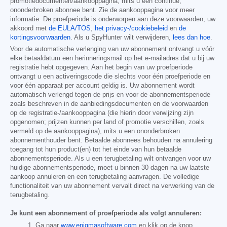
promotiedocumenten/aankooppagina, mits u een continue,
ononderbroken abonnee bent. Zie de aankooppagina voor meer
informatie. De proefperiode is onderworpen aan deze voorwaarden, uw
akkoord met
de EULA/TOS
,
het privacy-/cookiebeleid
en
de
kortingsvoorwaarden
. Als u SpyHunter wilt verwijderen,
lees dan hoe
.
Voor de automatische verlenging van uw abonnement ontvangt u vóór
elke betaaldatum een herinneringsmail op het e-mailadres dat u bij uw
registratie hebt opgegeven. Aan het begin van uw proefperiode
ontvangt u een activeringscode die slechts voor één proefperiode en
voor één apparaat per account geldig is. Uw abonnement wordt
automatisch verlengd tegen de prijs en voor de abonnementsperiode
zoals beschreven in de aanbiedingsdocumenten en de voorwaarden
op de registratie-/aankooppagina (die hierin door verwijzing zijn
opgenomen; prijzen kunnen per land of promotie verschillen, zoals
vermeld op de aankooppagina), mits u een ononderbroken
abonnementhouder bent. Betaalde abonnees behouden na annulering
toegang tot hun product(en) tot het einde van hun betaalde
abonnementsperiode. Als u een terugbetaling wilt ontvangen voor uw
huidige abonnementsperiode, moet u binnen 30 dagen na uw laatste
aankoop annuleren en een terugbetaling aanvragen. De volledige
functionaliteit van uw abonnement vervalt direct na verwerking van de
terugbetaling.
Je kunt een abonnement of proefperiode als volgt annuleren:
Ga naar
www.enigmasoftware.com
en klik op de knop