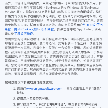
而异，详情请见购买页面）中规定的价格和订阅期限向您收取费用。价
格通常起价为每半年
$79.98
（SpyHunter Pro Windows 版/SpyHunter
for Mac 版）。您购买的订阅将根据注册/购买页面条款
自动续订
，续订
价格为首次购买时适用的标准订阅费，续订期限与首次购买时相同，或
如促销资料/购买页面中所述，前提是您是连续不间断的订阅用户。详情
请参阅购买页面。试用须遵守本条款、您同意的最终用户
许可协议/服务
条款
、
隐私/Cookie 政策
和
折扣条款
。如果您想卸载 SpyHunter，请点
击此处
了解如何操作
。
为确保您的订阅自动续订，我们会在每次付款日期前向您注册时提供的
邮箱地址发送付款提醒。试用开始时，您将收到一个激活码，该激活码
仅限用于一次试用，且每个账户仅限在一台设备上使用。您的订阅将根
据产品资料和注册/购买页面条款（此处以引用方式纳入本条款；价格可
能因国家/地区或促销活动而异，详情请参阅购买页面）自动续订，前提
是您持续、不间断地使用订阅服务。对于付费订阅用户，如果您取消订
阅，您仍可继续使用您的产品直至付费订阅期结束。如果您希望获得当
前订阅期的退款，您必须在最近一次购买后的 30 天内取消订阅并申请
退款，退款处理完毕后，您将立即停止使用全部功能。
您可以按以下步骤取消订阅或试用：
请访问
www.enigmasoftware.com
，然后点击右上角的
“登录”
按钮。
使用用户名和密码登录。
在导航菜单中，转到
“订单/许可证”。
在您的订单/许可证旁