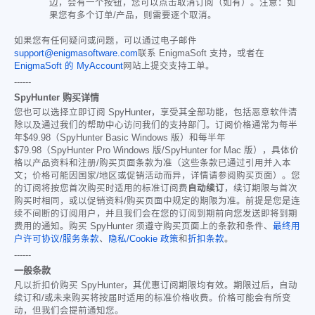
边，会有一个按钮，您可以点击取消订阅（如有）。注意：如
果您有多个订单/产品，则需要逐个取消。
如果您有任何疑问或问题，可以通过电子邮件
support@enigmasoftware.com
联系 EnigmaSoft 支持，或者在
EnigmaSoft 的 MyAccount
网站上提交支持工单。
------
SpyHunter 购买详情
您也可以选择立即订阅 SpyHunter，享受其全部功能，包括恶意软件清
除以及通过我们的帮助中心访问我们的支持部门。订阅价格通常为每半
年
$49.98
（SpyHunter Basic Windows 版）和每半年
$79.98
（SpyHunter Pro Windows 版/SpyHunter for Mac 版），具体价
格以产品资料和注册/购买页面条款为准（这些条款已通过引用并入本
文；价格可能因国家/地区或促销活动而异，详情请参阅购买页面）。您
的订阅将按您首次购买时适用的标准订阅费
自动续订
，续订期限与首次
购买时相同，或以促销资料/购买页面中规定的期限为准。前提是您是连
续不间断的订阅用户，并且我们会在您的订阅到期前向您发送即将到期
费用的通知。购买 SpyHunter 须遵守购买页面上的条款和条件、
最终用
户许可协议/服务条款
、
隐私/Cookie 政策
和
折扣条款
。
------
一般条款
凡以折扣价购买 SpyHunter，其优惠订阅期限均有效。期限过后，自动
续订和/或未来购买将按届时适用的标准价格收费。价格可能会有所变
动，但我们会提前通知您。