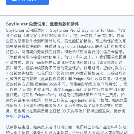
SpyHunter 免费试用：重要条款和条件
SpyHunter 试用版适用于 SpyHunter Pro 或 SpyHunter for Mac，包含
多个设备（详见宣传资料/购买页面），提供一次性 7 天试用期，包含
全面的恶意软件检测和清除功能、高性能防护措施，可主动保护您的系
统免受恶意软件威胁，并通过 SpyHunter HelpDesk 联系我们的技术支
持团队。试用期内无需预先付费，但激活试用版需要提供信用卡信息。
（本优惠可能不接受预付信用卡、借记卡和礼品卡。）我们要求您提供
付款方式，是为了确保您在从试用版过渡到付费订阅（如果您决定购
买）期间，能够持续获得不间断的安全保护。试用期间，您的付款方式
不会被预先扣款，但我们会向您的金融机构发送授权请求，以验证您的
付款方式是否有效（此类授权请求并非 EnigmaSoft 收取费用，但根据
您的付款方式和/或金融机构的不同，可能会影响您的账户可用性）。您
可以在 7 天试用期结束前，通过 EnigmaSoft 网站的“我的账户”部分取
消试用，或联系 EnigmaSoft，以避免试用期结束后立即产生费用。如
果您在试用期内取消，您将立即失去 SpyHunter 的访问权限。如果您因
任何原因（例如系统管理等原因）认为系统收取了您不希望支付的费
用，您也可以在购买费用之日起 30 天内取消并获得全额退款。请参阅
常见问题解答
。
试用期结束后，如果您未及时取消订阅，我们将立即按产品资料和注册/
购买页面条款（此处引用并入本条款；价格可能因国家/地区或促销活动