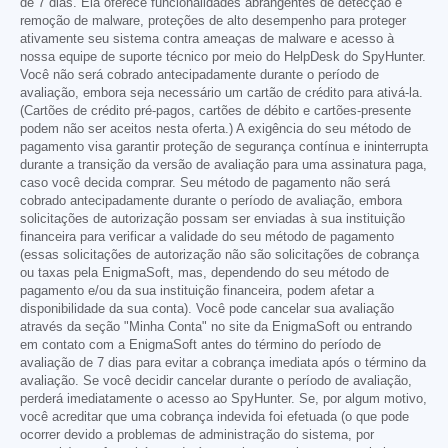
de 7 dias. Ela oferece funcionalidades abrangentes de detecção e
remoção de malware, proteções de alto desempenho para proteger
ativamente seu sistema contra ameaças de malware e acesso à
nossa equipe de suporte técnico por meio do HelpDesk do SpyHunter.
Você não será cobrado antecipadamente durante o período de
avaliação, embora seja necessário um cartão de crédito para ativá-la.
(Cartões de crédito pré-pagos, cartões de débito e cartões-presente
podem não ser aceitos nesta oferta.) A exigência do seu método de
pagamento visa garantir proteção de segurança contínua e ininterrupta
durante a transição da versão de avaliação para uma assinatura paga,
caso você decida comprar. Seu método de pagamento não será
cobrado antecipadamente durante o período de avaliação, embora
solicitações de autorização possam ser enviadas à sua instituição
financeira para verificar a validade do seu método de pagamento
(essas solicitações de autorização não são solicitações de cobrança
ou taxas pela EnigmaSoft, mas, dependendo do seu método de
pagamento e/ou da sua instituição financeira, podem afetar a
disponibilidade da sua conta). Você pode cancelar sua avaliação
através da seção "Minha Conta" no site da EnigmaSoft ou entrando
em contato com a EnigmaSoft antes do término do período de
avaliação de 7 dias para evitar a cobrança imediata após o término da
avaliação. Se você decidir cancelar durante o período de avaliação,
perderá imediatamente o acesso ao SpyHunter. Se, por algum motivo,
você acreditar que uma cobrança indevida foi efetuada (o que pode
ocorrer devido a problemas de administração do sistema, por