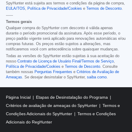
SpyHunter está sujeita aos termos e condições da página de compra,
EULA/TOS
,
Política de Privacidade/Cookies
e
Termos de Desconto
.
------
Termos gerais
Qualquer compra do SpyHunter com desconto é válida apenas
durante o período promocional da assinatura. Após esse período, o
preço padrão vigente será aplicado para renovações automáticas e/ou
compras futuras. Os preços estão sujeitos a alterações, mas
notificaremos você com antecedência sobre quaisquer mudanças.
Todas as versões do SpyHunter estão sujeitas à sua aceitação do
nosso
Contrato de Licença de Usuário Final/Termos de Serviço
,
Política de Privacidade/Cookies
e
Termos de Desconto
. Consulte
também nossas
Perguntas Frequentes
e
Critérios de Avaliação de
Ameaças
. Se desejar desinstalar o SpyHunter,
saiba como
.
Página Inicial
Etapas de Desinstalação do Programa
Critérios de avaliação de ameaças do SpyHunter
Termos e
Condições Adicionais do SpyHunter
Termos e Condições
Adicionais do RegHunter