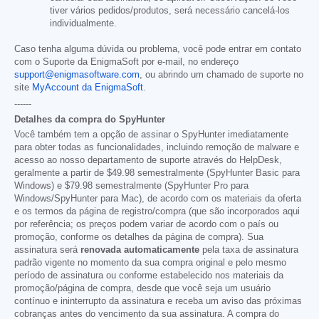
tiver vários pedidos/produtos, será necessário cancelá-los
individualmente.
Caso tenha alguma dúvida ou problema, você pode entrar em contato
com o Suporte da EnigmaSoft por e-mail, no endereço
support@enigmasoftware.com
, ou abrindo um chamado de suporte no
site
MyAccount da EnigmaSoft
.
------
Detalhes da compra do SpyHunter
Você também tem a opção de assinar o SpyHunter imediatamente
para obter todas as funcionalidades, incluindo remoção de malware e
acesso ao nosso departamento de suporte através do HelpDesk,
geralmente a partir de
$49.98
semestralmente (SpyHunter Basic para
Windows) e
$79.98
semestralmente (SpyHunter Pro para
Windows/SpyHunter para Mac), de acordo com os materiais da oferta
e os termos da página de registro/compra (que são incorporados aqui
por referência; os preços podem variar de acordo com o país ou
promoção, conforme os detalhes da página de compra). Sua
assinatura será
renovada automaticamente
pela taxa de assinatura
padrão vigente no momento da sua compra original e pelo mesmo
período de assinatura ou conforme estabelecido nos materiais da
promoção/página de compra, desde que você seja um usuário
contínuo e ininterrupto da assinatura e receba um aviso das próximas
cobranças antes do vencimento da sua assinatura. A compra do