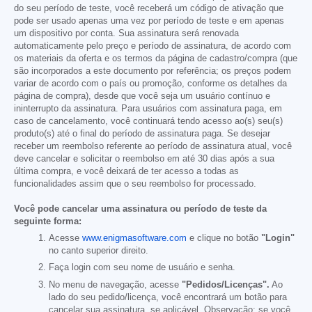
do seu período de teste, você receberá um código de ativação que
pode ser usado apenas uma vez por período de teste e em apenas
um dispositivo por conta. Sua assinatura será renovada
automaticamente pelo preço e período de assinatura, de acordo com
os materiais da oferta e os termos da página de cadastro/compra (que
são incorporados a este documento por referência; os preços podem
variar de acordo com o país ou promoção, conforme os detalhes da
página de compra), desde que você seja um usuário contínuo e
ininterrupto da assinatura. Para usuários com assinatura paga, em
caso de cancelamento, você continuará tendo acesso ao(s) seu(s)
produto(s) até o final do período de assinatura paga. Se desejar
receber um reembolso referente ao período de assinatura atual, você
deve cancelar e solicitar o reembolso em até 30 dias após a sua
última compra, e você deixará de ter acesso a todas as
funcionalidades assim que o seu reembolso for processado.
Você pode cancelar uma assinatura ou período de teste da
seguinte forma:
Acesse
www.enigmasoftware.com
e clique no botão
"Login"
no canto superior direito.
Faça login com seu nome de usuário e senha.
No menu de navegação, acesse
"Pedidos/Licenças".
Ao
lado do seu pedido/licença, você encontrará um botão para
cancelar sua assinatura, se aplicável. Observação: se você