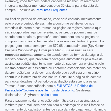
exemplo), você também poderá cancelar e receber um reembolso
integral a qualquer momento dentro de 30 dias a partir da data da
compra. Consulte as
Perguntas Frequentes
.
Ao final do período de avaliação, você será cobrado imediatamente
pelo preço e período de assinatura conforme estabelecido nos
materiais da oferta e nos termos da página de registro/compra (que
são incorporados aqui por referência; os preços podem variar de
acordo com o país ou promoção, conforme detalhes na página de
compra), caso não tenha cancelado a assinatura dentro do prazo. Os
preços geralmente começam em
$79.98
semestralmente (SpyHunter
Pro para Windows/SpyHunter para Mac). Sua assinatura será
renovada automaticamente
de acordo com os termos da página de
registro/compra, que preveem renovações automáticas pela taxa de
assinatura padrão vigente no momento da sua compra original e pelo
mesmo período de assinatura ou conforme estabelecido nos materiais
da promoção/página de compra, desde que você seja um usuário
contínuo e ininterrupto da assinatura. Consulte a página de compra
para obter detalhes. O período de avaliação está sujeito a estes
Termos, à sua concordância com
o EULA/TOS
,
à Política de
Privacidade/Cookies
e
aos Termos de Desconto
. Se desejar
desinstalar o SpyHunter,
saiba como
.
Para o pagamento da renovação automática da sua assinatura, um
lembrete por e-mail será enviado para o endereço de e-mail fornecido
no momento do cadastro, antes de cada data de pagamento. No início