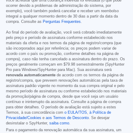
você acreditar que uma cobrança indevida foi efetuada (o que pode
ocorrer devido a problemas de administração do sistema, por
exemplo), você também poderá cancelar e receber um reembolso
integral a qualquer momento dentro de 30 dias a partir da data da
compra. Consulte as
Perguntas Frequentes
.
Ao final do período de avaliação, você será cobrado imediatamente
pelo preço e período de assinatura conforme estabelecido nos
materiais da oferta e nos termos da página de registro/compra (que
são incorporados aqui por referência; os preços podem variar de
acordo com o país ou promoção, conforme detalhes na página de
compra), caso não tenha cancelado a assinatura dentro do prazo. Os
preços geralmente começam em
$79.98
semestralmente (SpyHunter
Pro para Windows/SpyHunter para Mac). Sua assinatura será
renovada automaticamente
de acordo com os termos da página de
registro/compra, que preveem renovações automáticas pela taxa de
assinatura padrão vigente no momento da sua compra original e pelo
mesmo período de assinatura ou conforme estabelecido nos materiais
da promoção/página de compra, desde que você seja um usuário
contínuo e ininterrupto da assinatura. Consulte a página de compra
para obter detalhes. O período de avaliação está sujeito a estes
Termos, à sua concordância com
o EULA/TOS
,
à Política de
Privacidade/Cookies
e
aos Termos de Desconto
. Se desejar
desinstalar o SpyHunter,
saiba como
.
Para o pagamento da renovação automática da sua assinatura, um