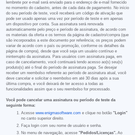
lembrete por e-mail será enviado para o endereço de e-mail fornecido
no momento do cadastro, antes de cada data de pagamento. No início
do seu período de teste, você receberá um código de ativação que
pode ser usado apenas uma vez por período de teste e em apenas
um dispositivo por conta. Sua assinatura será renovada
automaticamente pelo preço e período de assinatura, de acordo com
os materiais da oferta e os termos da página de cadastro/compra (que
são incorporados a este documento por referência; os preços podem
variar de acordo com o país ou promoção, conforme os detalhes da
página de compra), desde que você seja um usuário contínuo e
ininterrupto da assinatura. Para usuários com assinatura paga, em
caso de cancelamento, você continuará tendo acesso ao(s) seu(s)
produto(s) até o final do período de assinatura paga. Se desejar
receber um reembolso referente ao período de assinatura atual, você
deve cancelar e solicitar o reembolso em até 30 dias após a sua
última compra, e você deixará de ter acesso a todas as
funcionalidades assim que o seu reembolso for processado.
Você pode cancelar uma assinatura ou período de teste da
seguinte forma:
Acesse
www.enigmasoftware.com
e clique no botão
"Login"
no canto superior direito.
Faça login com seu nome de usuário e senha.
No menu de navegação, acesse
"Pedidos/Licenças".
Ao