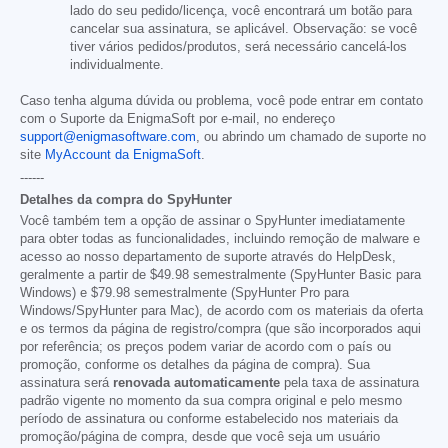
lado do seu pedido/licença, você encontrará um botão para
cancelar sua assinatura, se aplicável. Observação: se você
tiver vários pedidos/produtos, será necessário cancelá-los
individualmente.
Caso tenha alguma dúvida ou problema, você pode entrar em contato
com o Suporte da EnigmaSoft por e-mail, no endereço
support@enigmasoftware.com
, ou abrindo um chamado de suporte no
site
MyAccount da EnigmaSoft
.
------
Detalhes da compra do SpyHunter
Você também tem a opção de assinar o SpyHunter imediatamente
para obter todas as funcionalidades, incluindo remoção de malware e
acesso ao nosso departamento de suporte através do HelpDesk,
geralmente a partir de
$49.98
semestralmente (SpyHunter Basic para
Windows) e
$79.98
semestralmente (SpyHunter Pro para
Windows/SpyHunter para Mac), de acordo com os materiais da oferta
e os termos da página de registro/compra (que são incorporados aqui
por referência; os preços podem variar de acordo com o país ou
promoção, conforme os detalhes da página de compra). Sua
assinatura será
renovada automaticamente
pela taxa de assinatura
padrão vigente no momento da sua compra original e pelo mesmo
período de assinatura ou conforme estabelecido nos materiais da
promoção/página de compra, desde que você seja um usuário