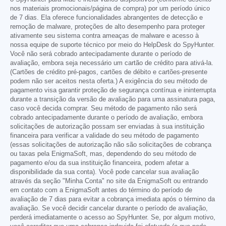
nos materiais promocionais/página de compra) por um período único
de 7 dias. Ela oferece funcionalidades abrangentes de detecção e
remoção de malware, proteções de alto desempenho para proteger
ativamente seu sistema contra ameaças de malware e acesso à
nossa equipe de suporte técnico por meio do HelpDesk do SpyHunter.
Você não será cobrado antecipadamente durante o período de
avaliação, embora seja necessário um cartão de crédito para ativá-la.
(Cartões de crédito pré-pagos, cartões de débito e cartões-presente
podem não ser aceitos nesta oferta.) A exigência do seu método de
pagamento visa garantir proteção de segurança contínua e ininterrupta
durante a transição da versão de avaliação para uma assinatura paga,
caso você decida comprar. Seu método de pagamento não será
cobrado antecipadamente durante o período de avaliação, embora
solicitações de autorização possam ser enviadas à sua instituição
financeira para verificar a validade do seu método de pagamento
(essas solicitações de autorização não são solicitações de cobrança
ou taxas pela EnigmaSoft, mas, dependendo do seu método de
pagamento e/ou da sua instituição financeira, podem afetar a
disponibilidade da sua conta). Você pode cancelar sua avaliação
através da seção "Minha Conta" no site da EnigmaSoft ou entrando
em contato com a EnigmaSoft antes do término do período de
avaliação de 7 dias para evitar a cobrança imediata após o término da
avaliação. Se você decidir cancelar durante o período de avaliação,
perderá imediatamente o acesso ao SpyHunter. Se, por algum motivo,