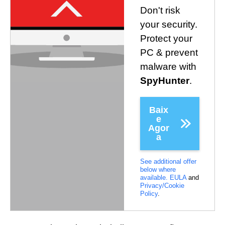
Don't risk
your security.
Protect your
PC & prevent
malware with
SpyHunter
.
Baix
e
Agor
a
See additional offer
below where
available.
EULA
and
Privacy/Cookie
Policy
.