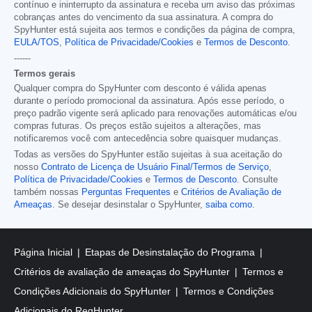
contínuo e ininterrupto da assinatura e receba um aviso das próximas
cobranças antes do vencimento da sua assinatura. A compra do
SpyHunter está sujeita aos termos e condições da página de compra,
EULA/TOS
,
Política de Privacidade/Cookies
e
Termos de Desconto
.
------
Termos gerais
Qualquer compra do SpyHunter com desconto é válida apenas
durante o período promocional da assinatura. Após esse período, o
preço padrão vigente será aplicado para renovações automáticas e/ou
compras futuras. Os preços estão sujeitos a alterações, mas
notificaremos você com antecedência sobre quaisquer mudanças.
Todas as versões do SpyHunter estão sujeitas à sua aceitação do
nosso
Contrato de Licença de Usuário Final/Termos de Serviço
,
Política de Privacidade/Cookies
e
Termos de Desconto
. Consulte
também nossas
Perguntas Frequentes
e
Critérios de Avaliação de
Ameaças
. Se desejar desinstalar o SpyHunter,
saiba como
.
Página Inicial
Etapas de Desinstalação do Programa
Critérios de avaliação de ameaças do SpyHunter
Termos e
Condições Adicionais do SpyHunter
Termos e Condições
Adicionais do RegHunter