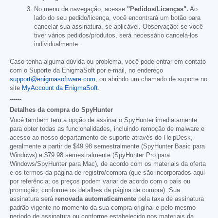
No menu de navegação, acesse
"Pedidos/Licenças".
Ao
lado do seu pedido/licença, você encontrará um botão para
cancelar sua assinatura, se aplicável. Observação: se você
tiver vários pedidos/produtos, será necessário cancelá-los
individualmente.
Caso tenha alguma dúvida ou problema, você pode entrar em contato
com o Suporte da EnigmaSoft por e-mail, no endereço
support@enigmasoftware.com
, ou abrindo um chamado de suporte no
site
MyAccount da EnigmaSoft
.
------
Detalhes da compra do SpyHunter
Você também tem a opção de assinar o SpyHunter imediatamente
para obter todas as funcionalidades, incluindo remoção de malware e
acesso ao nosso departamento de suporte através do HelpDesk,
geralmente a partir de
$49.98
semestralmente (SpyHunter Basic para
Windows) e
$79.98
semestralmente (SpyHunter Pro para
Windows/SpyHunter para Mac), de acordo com os materiais da oferta
e os termos da página de registro/compra (que são incorporados aqui
por referência; os preços podem variar de acordo com o país ou
promoção, conforme os detalhes da página de compra). Sua
assinatura será
renovada automaticamente
pela taxa de assinatura
padrão vigente no momento da sua compra original e pelo mesmo
período de assinatura ou conforme estabelecido nos materiais da