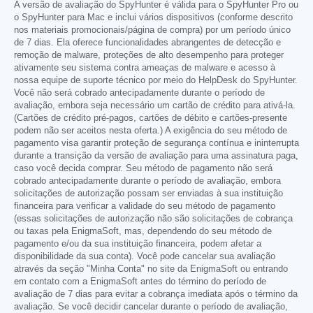
A versão de avaliação do SpyHunter é válida para o SpyHunter Pro ou
o SpyHunter para Mac e inclui vários dispositivos (conforme descrito
nos materiais promocionais/página de compra) por um período único
de 7 dias. Ela oferece funcionalidades abrangentes de detecção e
remoção de malware, proteções de alto desempenho para proteger
ativamente seu sistema contra ameaças de malware e acesso à
nossa equipe de suporte técnico por meio do HelpDesk do SpyHunter.
Você não será cobrado antecipadamente durante o período de
avaliação, embora seja necessário um cartão de crédito para ativá-la.
(Cartões de crédito pré-pagos, cartões de débito e cartões-presente
podem não ser aceitos nesta oferta.) A exigência do seu método de
pagamento visa garantir proteção de segurança contínua e ininterrupta
durante a transição da versão de avaliação para uma assinatura paga,
caso você decida comprar. Seu método de pagamento não será
cobrado antecipadamente durante o período de avaliação, embora
solicitações de autorização possam ser enviadas à sua instituição
financeira para verificar a validade do seu método de pagamento
(essas solicitações de autorização não são solicitações de cobrança
ou taxas pela EnigmaSoft, mas, dependendo do seu método de
pagamento e/ou da sua instituição financeira, podem afetar a
disponibilidade da sua conta). Você pode cancelar sua avaliação
através da seção "Minha Conta" no site da EnigmaSoft ou entrando
em contato com a EnigmaSoft antes do término do período de
avaliação de 7 dias para evitar a cobrança imediata após o término da
avaliação. Se você decidir cancelar durante o período de avaliação,