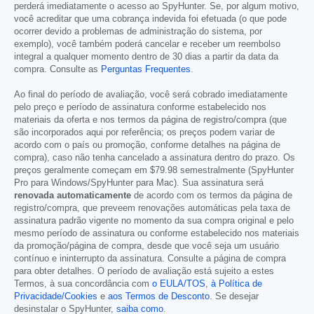
perderá imediatamente o acesso ao SpyHunter. Se, por algum motivo,
você acreditar que uma cobrança indevida foi efetuada (o que pode
ocorrer devido a problemas de administração do sistema, por
exemplo), você também poderá cancelar e receber um reembolso
integral a qualquer momento dentro de 30 dias a partir da data da
compra. Consulte as
Perguntas Frequentes
.
Ao final do período de avaliação, você será cobrado imediatamente
pelo preço e período de assinatura conforme estabelecido nos
materiais da oferta e nos termos da página de registro/compra (que
são incorporados aqui por referência; os preços podem variar de
acordo com o país ou promoção, conforme detalhes na página de
compra), caso não tenha cancelado a assinatura dentro do prazo. Os
preços geralmente começam em
$79.98
semestralmente (SpyHunter
Pro para Windows/SpyHunter para Mac). Sua assinatura será
renovada automaticamente
de acordo com os termos da página de
registro/compra, que preveem renovações automáticas pela taxa de
assinatura padrão vigente no momento da sua compra original e pelo
mesmo período de assinatura ou conforme estabelecido nos materiais
da promoção/página de compra, desde que você seja um usuário
contínuo e ininterrupto da assinatura. Consulte a página de compra
para obter detalhes. O período de avaliação está sujeito a estes
Termos, à sua concordância com
o EULA/TOS
,
à Política de
Privacidade/Cookies
e
aos Termos de Desconto
. Se desejar
desinstalar o SpyHunter,
saiba como
.