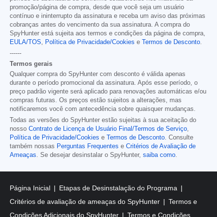
promoção/página de compra, desde que você seja um usuário
contínuo e ininterrupto da assinatura e receba um aviso das próximas
cobranças antes do vencimento da sua assinatura. A compra do
SpyHunter está sujeita aos termos e condições da página de compra,
EULA/TOS
,
Política de Privacidade/Cookies
e
Termos de Desconto
.
------
Termos gerais
Qualquer compra do SpyHunter com desconto é válida apenas
durante o período promocional da assinatura. Após esse período, o
preço padrão vigente será aplicado para renovações automáticas e/ou
compras futuras. Os preços estão sujeitos a alterações, mas
notificaremos você com antecedência sobre quaisquer mudanças.
Todas as versões do SpyHunter estão sujeitas à sua aceitação do
nosso
Contrato de Licença de Usuário Final/Termos de Serviço
,
Política de Privacidade/Cookies
e
Termos de Desconto
. Consulte
também nossas
Perguntas Frequentes
e
Critérios de Avaliação de
Ameaças
. Se desejar desinstalar o SpyHunter,
saiba como
.
Página Inicial
Etapas de Desinstalação do Programa
Critérios de avaliação de ameaças do SpyHunter
Termos e
Condições Adicionais do SpyHunter
Termos e Condições