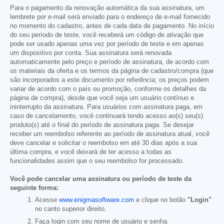
Para o pagamento da renovação automática da sua assinatura, um
lembrete por e-mail será enviado para o endereço de e-mail fornecido
no momento do cadastro, antes de cada data de pagamento. No início
do seu período de teste, você receberá um código de ativação que
pode ser usado apenas uma vez por período de teste e em apenas
um dispositivo por conta. Sua assinatura será renovada
automaticamente pelo preço e período de assinatura, de acordo com
os materiais da oferta e os termos da página de cadastro/compra (que
são incorporados a este documento por referência; os preços podem
variar de acordo com o país ou promoção, conforme os detalhes da
página de compra), desde que você seja um usuário contínuo e
ininterrupto da assinatura. Para usuários com assinatura paga, em
caso de cancelamento, você continuará tendo acesso ao(s) seu(s)
produto(s) até o final do período de assinatura paga. Se desejar
receber um reembolso referente ao período de assinatura atual, você
deve cancelar e solicitar o reembolso em até 30 dias após a sua
última compra, e você deixará de ter acesso a todas as
funcionalidades assim que o seu reembolso for processado.
Você pode cancelar uma assinatura ou período de teste da
seguinte forma:
Acesse
www.enigmasoftware.com
e clique no botão
"Login"
no canto superior direito.
Faça login com seu nome de usuário e senha.