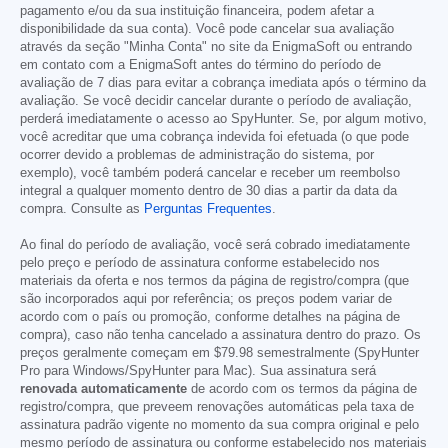
pagamento e/ou da sua instituição financeira, podem afetar a
disponibilidade da sua conta). Você pode cancelar sua avaliação
através da seção "Minha Conta" no site da EnigmaSoft ou entrando
em contato com a EnigmaSoft antes do término do período de
avaliação de 7 dias para evitar a cobrança imediata após o término da
avaliação. Se você decidir cancelar durante o período de avaliação,
perderá imediatamente o acesso ao SpyHunter. Se, por algum motivo,
você acreditar que uma cobrança indevida foi efetuada (o que pode
ocorrer devido a problemas de administração do sistema, por
exemplo), você também poderá cancelar e receber um reembolso
integral a qualquer momento dentro de 30 dias a partir da data da
compra. Consulte as
Perguntas Frequentes
.
Ao final do período de avaliação, você será cobrado imediatamente
pelo preço e período de assinatura conforme estabelecido nos
materiais da oferta e nos termos da página de registro/compra (que
são incorporados aqui por referência; os preços podem variar de
acordo com o país ou promoção, conforme detalhes na página de
compra), caso não tenha cancelado a assinatura dentro do prazo. Os
preços geralmente começam em
$79.98
semestralmente (SpyHunter
Pro para Windows/SpyHunter para Mac). Sua assinatura será
renovada automaticamente
de acordo com os termos da página de
registro/compra, que preveem renovações automáticas pela taxa de
assinatura padrão vigente no momento da sua compra original e pelo
mesmo período de assinatura ou conforme estabelecido nos materiais