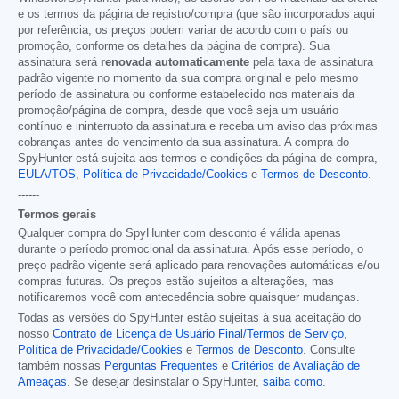
e os termos da página de registro/compra (que são incorporados aqui
por referência; os preços podem variar de acordo com o país ou
promoção, conforme os detalhes da página de compra). Sua
assinatura será
renovada automaticamente
pela taxa de assinatura
padrão vigente no momento da sua compra original e pelo mesmo
período de assinatura ou conforme estabelecido nos materiais da
promoção/página de compra, desde que você seja um usuário
contínuo e ininterrupto da assinatura e receba um aviso das próximas
cobranças antes do vencimento da sua assinatura. A compra do
SpyHunter está sujeita aos termos e condições da página de compra,
EULA/TOS
,
Política de Privacidade/Cookies
e
Termos de Desconto
.
------
Termos gerais
Qualquer compra do SpyHunter com desconto é válida apenas
durante o período promocional da assinatura. Após esse período, o
preço padrão vigente será aplicado para renovações automáticas e/ou
compras futuras. Os preços estão sujeitos a alterações, mas
notificaremos você com antecedência sobre quaisquer mudanças.
Todas as versões do SpyHunter estão sujeitas à sua aceitação do
nosso
Contrato de Licença de Usuário Final/Termos de Serviço
,
Política de Privacidade/Cookies
e
Termos de Desconto
. Consulte
também nossas
Perguntas Frequentes
e
Critérios de Avaliação de
Ameaças
. Se desejar desinstalar o SpyHunter,
saiba como
.