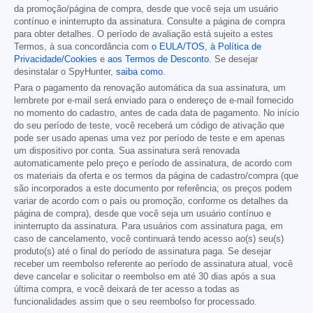
da promoção/página de compra, desde que você seja um usuário
contínuo e ininterrupto da assinatura. Consulte a página de compra
para obter detalhes. O período de avaliação está sujeito a estes
Termos, à sua concordância com
o EULA/TOS
,
à Política de
Privacidade/Cookies
e
aos Termos de Desconto
. Se desejar
desinstalar o SpyHunter,
saiba como
.
Para o pagamento da renovação automática da sua assinatura, um
lembrete por e-mail será enviado para o endereço de e-mail fornecido
no momento do cadastro, antes de cada data de pagamento. No início
do seu período de teste, você receberá um código de ativação que
pode ser usado apenas uma vez por período de teste e em apenas
um dispositivo por conta. Sua assinatura será renovada
automaticamente pelo preço e período de assinatura, de acordo com
os materiais da oferta e os termos da página de cadastro/compra (que
são incorporados a este documento por referência; os preços podem
variar de acordo com o país ou promoção, conforme os detalhes da
página de compra), desde que você seja um usuário contínuo e
ininterrupto da assinatura. Para usuários com assinatura paga, em
caso de cancelamento, você continuará tendo acesso ao(s) seu(s)
produto(s) até o final do período de assinatura paga. Se desejar
receber um reembolso referente ao período de assinatura atual, você
deve cancelar e solicitar o reembolso em até 30 dias após a sua
última compra, e você deixará de ter acesso a todas as
funcionalidades assim que o seu reembolso for processado.