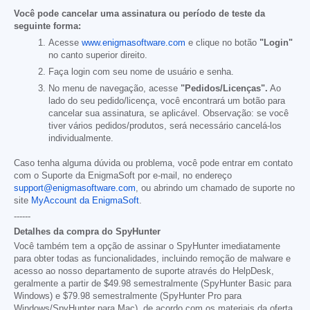
Você pode cancelar uma assinatura ou período de teste da
seguinte forma:
Acesse
www.enigmasoftware.com
e clique no botão
"Login"
no canto superior direito.
Faça login com seu nome de usuário e senha.
No menu de navegação, acesse
"Pedidos/Licenças".
Ao
lado do seu pedido/licença, você encontrará um botão para
cancelar sua assinatura, se aplicável. Observação: se você
tiver vários pedidos/produtos, será necessário cancelá-los
individualmente.
Caso tenha alguma dúvida ou problema, você pode entrar em contato
com o Suporte da EnigmaSoft por e-mail, no endereço
support@enigmasoftware.com
, ou abrindo um chamado de suporte no
site
MyAccount da EnigmaSoft
.
------
Detalhes da compra do SpyHunter
Você também tem a opção de assinar o SpyHunter imediatamente
para obter todas as funcionalidades, incluindo remoção de malware e
acesso ao nosso departamento de suporte através do HelpDesk,
geralmente a partir de
$49.98
semestralmente (SpyHunter Basic para
Windows) e
$79.98
semestralmente (SpyHunter Pro para
Windows/SpyHunter para Mac), de acordo com os materiais da oferta