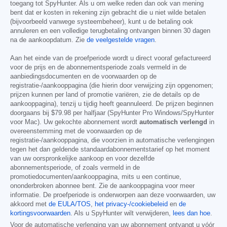
toegang tot SpyHunter. Als u om welke reden dan ook van mening
bent dat er kosten in rekening zijn gebracht die u niet wilde betalen
(bijvoorbeeld vanwege systeembeheer), kunt u de betaling ook
annuleren en een volledige terugbetaling ontvangen binnen 30 dagen
na de aankoopdatum. Zie
de veelgestelde vragen
.
Aan het einde van de proefperiode wordt u direct vooraf gefactureerd
voor de prijs en de abonnementsperiode zoals vermeld in de
aanbiedingsdocumenten en de voorwaarden op de
registratie-/aankooppagina (die hierin door verwijzing zijn opgenomen;
prijzen kunnen per land of promotie variëren, zie de details op de
aankooppagina), tenzij u tijdig heeft geannuleerd. De prijzen beginnen
doorgaans bij
$79.98
per halfjaar (SpyHunter Pro Windows/SpyHunter
voor Mac). Uw gekochte abonnement wordt
automatisch verlengd
in
overeenstemming met de voorwaarden op de
registratie-/aankooppagina, die voorzien in automatische verlengingen
tegen het dan geldende standaardabonnementstarief op het moment
van uw oorspronkelijke aankoop en voor dezelfde
abonnementsperiode, of zoals vermeld in de
promotiedocumenten/aankooppagina, mits u een continue,
ononderbroken abonnee bent. Zie de aankooppagina voor meer
informatie. De proefperiode is onderworpen aan deze voorwaarden, uw
akkoord met
de EULA/TOS
,
het privacy-/cookiebeleid
en
de
kortingsvoorwaarden
. Als u SpyHunter wilt verwijderen,
lees dan hoe
.
Voor de automatische verlenging van uw abonnement ontvangt u vóór