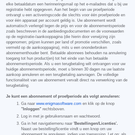
elke betaaldatum een herinneringsmail op het e-mailadres dat u bij uw
registratie hebt opgegeven. Aan het begin van uw proefperiode
ontvangt u een activeringscode die slechts voor één proefperiode en
voor één apparaat per account geldig is. Uw abonnement wordt
automatisch verlengd tegen de prijs en voor de abonnementsperiode
zoals beschreven in de aanbiedingsdocumenten en de voorwaarden
op de registratie-/aankooppagina (die hierin door verwijzing zijn
opgenomen; prijzen kunnen per land of promotie verschillen, zoals
vermeld op de aankooppagina), mits u een ononderbroken
abonnementhouder bent. Betaalde abonnees behouden na annulering
toegang tot hun product(en) tot het einde van hun betaalde
abonnementsperiode. Als u een terugbetaling wilt ontvangen voor uw
huidige abonnementsperiode, moet u binnen 30 dagen na uw laatste
aankoop annuleren en een terugbetaling aanvragen. De volledige
functionaliteit van uw abonnement vervalt direct na verwerking van de
terugbetaling.
Je kunt een abonnement of proefperiode als volgt annuleren:
Ga naar
www.enigmasoftware.com
en klik op de knop
"Inloggen"
rechtsboven.
Log in met je gebruikersnaam en wachtwoord.
Ga in het navigatiemenu naar
'Bestellingen/Licenties'.
Naast uw bestelling/licentie vindt u een knop om uw
abonnement te annuleren, indien van toepassing. Let op: als