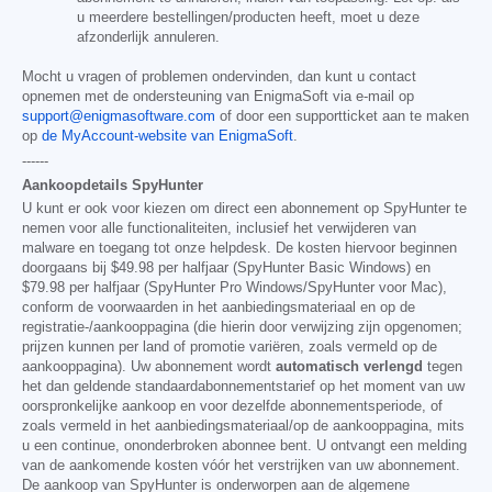
u meerdere bestellingen/producten heeft, moet u deze
afzonderlijk annuleren.
Mocht u vragen of problemen ondervinden, dan kunt u contact
opnemen met de ondersteuning van EnigmaSoft via e-mail op
support@enigmasoftware.com
of door een supportticket aan te maken
op
de MyAccount-website van EnigmaSoft
.
------
Aankoopdetails SpyHunter
U kunt er ook voor kiezen om direct een abonnement op SpyHunter te
nemen voor alle functionaliteiten, inclusief het verwijderen van
malware en toegang tot onze helpdesk. De kosten hiervoor beginnen
doorgaans bij
$49.98
per halfjaar (SpyHunter Basic Windows) en
$79.98
per halfjaar (SpyHunter Pro Windows/SpyHunter voor Mac),
conform de voorwaarden in het aanbiedingsmateriaal en op de
registratie-/aankooppagina (die hierin door verwijzing zijn opgenomen;
prijzen kunnen per land of promotie variëren, zoals vermeld op de
aankooppagina). Uw abonnement wordt
automatisch verlengd
tegen
het dan geldende standaardabonnementstarief op het moment van uw
oorspronkelijke aankoop en voor dezelfde abonnementsperiode, of
zoals vermeld in het aanbiedingsmateriaal/op de aankooppagina, mits
u een continue, ononderbroken abonnee bent. U ontvangt een melding
van de aankomende kosten vóór het verstrijken van uw abonnement.
De aankoop van SpyHunter is onderworpen aan de algemene