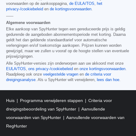
voorwaarden op de aankooppagina,
de EULA/TOS
,
het
privacy-/cookiebeleid
en
de kortingsvoorwaarden
.
------
Algemene voorwaarden
Elke aankoop van SpyHunter tegen een gereduceerde prijs is geldig
gedurende de aangeboden abonnementsperiode met korting. Daarna
geldt het dan geldende standaardtarief voor automatische
verlengingen en/of toekomstige aankopen. Prijzen kunnen worden
gewijzigd, maar we zullen u vooraf op de hoogte stellen van eventuele
prijswijzigingen.
Alle SpyHunter-versies zijn onderworpen aan uw akkoord met onze
EULA/TOS
,
ons privacy-/cookiebeleid
en
onze kortingsvoorwaarden
.
Raadpleeg ook onze
veelgestelde vragen
en
de criteria voor
dreigingsanalyse
. Als u SpyHunter wilt verwijderen,
lees dan hoe
.
Huis
Programma verwijderen stappen
Criteria voor
dreigingsbeoordeling van SpyHunter
Aanvullende
voorwaarden van SpyHunter
Aanvullende voorwaarden van
RegHunter