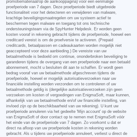
promotiemateriaal/op de aankooppagina) voor een eenmalige
proefperiode van 7 dagen. Deze proefperiode biedt uitgebreide
functionaliteit voor het detecteren en verwijderen van malware,
krachtige beveiligingsmaatregelen om uw systeem actief te
beschermen tegen malware en toegang tot ons technische
ondersteuningsteam via de SpyHunter Helpdesk. Er worden geen
kosten vooraf in rekening gebracht tijdens de proefperiode, hoewel een
creditcard vereist is om de proefversie te activeren. (Prepaid
creditcards, betaalpassen en cadeaukaarten worden mogelijk niet
geaccepteerd voor deze aanbieding.) De vereiste van uw
betaalmethode is bedoeld om continue, ononderbroken beveiliging te
garanderen tijdens de overgang van een proefperiode naar een betaald
abonnement, mocht u besluiten dit aan te schaffen. Er wordt geen
bedrag vooraf van uw betaalmethode afgeschreven tijdens de
proefperiode, hoewel er mogelijk autorisatieverzoeken naar uw
financiële instelling worden verzonden om te controleren of uw
betaalmethode geldig is (dergelijke autorisatieverzoeken zijn geen
verzoeken om kosten of vergoedingen van EnigmaSoft, maar kunnen,
afhankelijk van uw betaalmethode en/of uw financiële instelling, van
invloed zijn op de beschikbaarheid van uw rekening). U kunt uw
proefperiode annuleren via het gedeelte 'Mijn account' op de website
van EnigmaSoft of door contact op te nemen met EnigmaSoft vóór
het einde van de proefperiode van 7 dagen. Zo voorkomt u dat er
direct na afloop van uw proefperiode kosten in rekening worden
gebracht. Als u tijdens uw proefperiode annuleert, verliest u direct de